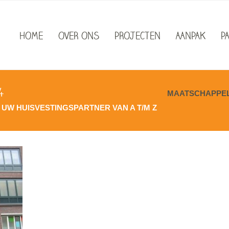
HOME
OVER ONS
PROJECTEN
AANPAK
P
4
MAATSCHAPPELI
UW HUISVESTINGSPARTNER VAN A T/M Z