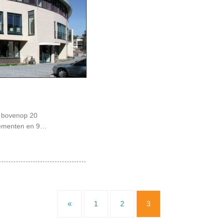
r bovenop 20
tementen en 9…
«
1
2
3